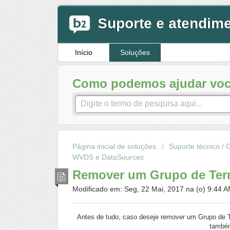
Suporte e atendim
Início
Soluções
Como podemos ajudar voc
Página inicial de soluções
Suporte técnico / 
WVDS e DataSources
Remover um Grupo de Ter
Modificado em: Seg, 22 Mai, 2017 na (o) 9:44 
Antes de tudo, caso deseje remover um Grupo de T
também