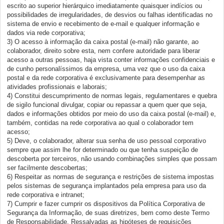
escrito ao superior hierárquico imediatamente quaisquer indícios ou
possibilidades de irregularidades, de desvios ou falhas identificadas no
sistema de envio e recebimento de e-mail e qualquer informação e
dados via rede corporativa;
3) O acesso à informação da caixa postal (e-mail) não garante, ao
colaborador, direito sobre esta, nem confere autoridade para liberar
acesso a outras pessoas, haja vista conter informações confidenciais e
de cunho personalíssimos da empresa, uma vez que o uso da caixa
postal e da rede corporativa é exclusivamente para desempenhar as
atividades profissionais e laborais;
4) Constitui descumprimento de normas legais, regulamentares e quebra
de sigilo funcional divulgar, copiar ou repassar a quem quer que seja,
dados e informações obtidos por meio do uso da caixa postal (e-mail) e,
também, contidas na rede corporativa ao qual o colaborador tem
acesso;
5) Deve, o colaborador, alterar sua senha de uso pessoal corporativo
sempre que assim lhe for determinado ou que tenha suspeição de
descoberta por terceiros, não usando combinações simples que possam
ser facilmente descobertas;
6) Respeitar as normas de segurança e restrições de sistema impostas
pelos sistemas de segurança implantados pela empresa para uso da
rede corporativa e intranet;
7) Cumprir e fazer cumprir os dispositivos da Política Corporativa de
Segurança da Informação, de suas diretrizes, bem como deste Termo
de Responsabilidade. Ressalvadas as hipóteses de requisições