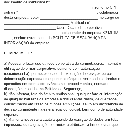
documento de identidade nº
___________________________________________, inscrito no CPF
sob o nº________________________________________, colaborador
desta empresa, setor _____________________________, no cargo de
_________________________________ Matrícula nº
__________________________ User ID da rede corporativa
____________________________, colaborador da empresa B2 MIDIA
......., declara estar ciente da POLÍTICA DE SEGURANÇA DA
INFORMAÇÃO da empresa.
COMPROMETE:
a) Acessar e fazer uso da rede corporativa de computadores, Internet e
utilização de e-mail corporativo, somente com autorização
(usuário/senha), por necessidade de execução de serviços ou por
determinação expressa de superior hierárquico, realizando as tarefas e
operações em estrita observância aos procedimentos, normas e
disposições contidas na Política de Segurança;
b) Não informar, fora do âmbito profissional, qualquer fato ou informação
de qualquer natureza da empresa e dos clientes desta, de que tenha
conhecimento em razão de minhas atribuições, salvo em decorrência de
decisão competente na esfera legal ou judicial, bem como de autoridade
superior;
c) Manter a necessária cautela quando da exibição de dados em tela,
impressora ou na gravação em meios eletrônicos, a fim de evitar que