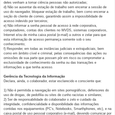
deles venham a tomar ciência pessoas não autorizadas;
d) Não se ausentar da estação de trabalho sem encerrar a sessão de
uso do navegador, bloquear estação de trabalho, bem como encerrar a
seção do cliente de correio, garantindo assim a impossibilidade de
acesso indevido por terceiros;
e) Não informar a senha pessoal de acesso à rede corporativa,
computadores, contas dos clientes no WVDS, sistemas corporativos,
Internet e/ou de minha caixa postal (e-mail) a outros e zelar para que
esta informação de acesso permaneça somente sob o seu
conhecimento;
f) Responder, em todas as instâncias judiciais e extrajudiciais, bem
como em âmbito cível e criminal, pelas consequências das ações ou
omissões de sua parte que possam pôr em risco ou comprometer a
exclusividade de conhecimento da senha ou das transações e
informações a que tenha acesso.
Gerência da Tecnologia da Informação
Declara, ainda, o colaborador, estar esclarecido e consciente que:
1) Não é permitida a navegação em sites pornográficos, defensores do
uso de drogas, de pedofilia ou sites de cunho racistas e similares;
2) Ser de responsabilidade do colaborador o zelo e cuidado da
integridade, confidencialidade e disponibilidade das informações
contidas nos equipamentos (PC’s, Notebooks, Smarthphones, etc), e na
caixa postal de uso pessoal corporativo (e-mail), devendo comunicar por