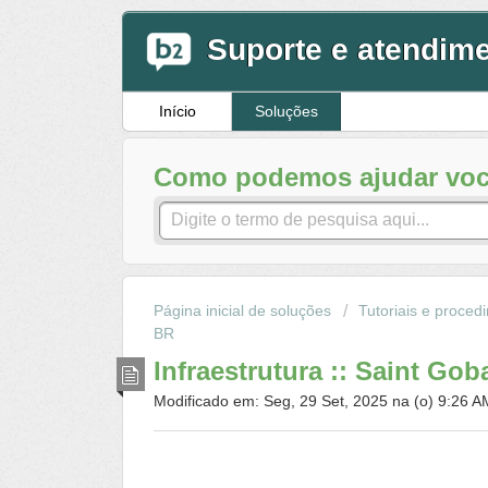
Suporte e atendim
Início
Soluções
Como podemos ajudar voc
Página inicial de soluções
Tutoriais e proced
BR
Infraestrutura :: Saint Gob
Modificado em: Seg, 29 Set, 2025 na (o) 9:26 A