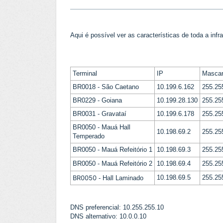
Aqui é possível ver as características de toda a infra
Terminal
IP
Masca
BR0018 - São Caetano
10.199.6.162
255.25
BR0229 - Goiana
10.199.28.130
255.25
BR0031 - Gravataí
10.199.6.178
255.25
BR0050 - Mauá Hall
10.198.69.2
255.25
Temperado
BR0050 - Mauá Refeitório 1
10.198.69.3
255.25
BR0050 - Mauá Refeitório 2
10.198.69.4
255.25
BR0050
10.198.69.5
255.25
- Hall Laminado
DNS preferencial: 10.255.255.10
DNS alternativo: 10.0.0.10