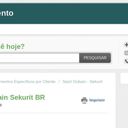
ento
ê hoje?
PESQUISAR
imentos Específicos por Cliente
Saint Gobain - Sekurit
ain Sekurit BR
Imprimir
M