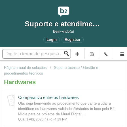
Suporte e atendimento
Bem-vindo(a)
Login
Registrar
Página inicial de soluções
Suporte técnico / Gestão e
procedimentos técnicos
Hardwares
Comparativo entre os hardwares
Olá, seja bem-vindo ao procedimento que vai te ajudar a
identificar os hardwares validados/testados in loco pela B2
Mídia para os projetos de Mural Digital,...
Qua, 1 Abr, 2026 na (o) 4:19 PM