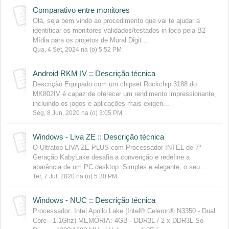
Comparativo entre monitores
Olá, seja bem vindo ao procedimento que vai te ajudar a
identificar os monitores validados/testados in loco pela B2
Mídia para os projetos de Mural Digit...
Qua, 4 Set, 2024 na (o) 5:52 PM
Android RKM IV :: Descrição técnica
Descrição Equipado com um chipset Rockchip 3188 do
MK802IV é capaz de oferecer um rendimento impressionante,
incluindo os jogos e aplicações mais exigen...
Seg, 8 Jun, 2020 na (o) 3:05 PM
Windows - Liva ZE :: Descrição técnica
O Ultratop LIVA ZE PLUS com Processador INTEL de 7ª
Geração KabyLake desafia a convenção e redefine a
aparência de um PC desktop. Simples e elegante, o seu ...
Ter, 7 Jul, 2020 na (o) 5:30 PM
Windows - NUC :: Descrição técnica
Processador: Intel Apollo Lake (Intel® Celeron® N3350 - Dual
Core - 1.1Ghz) MEMÓRIA: 4GB - DDR3L / 2 x DDR3L So-