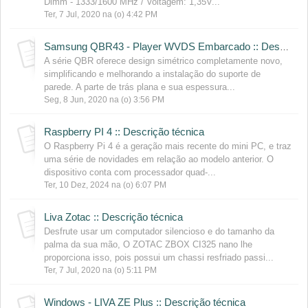
Dimm - 1333/1600 MHz / Voltagem: 1,35V...
Ter, 7 Jul, 2020 na (o) 4:42 PM
Samsung QBR43 - Player WVDS Embarcado :: Descrição técnica
A série QBR oferece design simétrico completamente novo,
simplificando e melhorando a instalação do suporte de
parede. A parte de trás plana e sua espessura...
Seg, 8 Jun, 2020 na (o) 3:56 PM
Raspberry PI 4 :: Descrição técnica
O Raspberry Pi 4 é a geração mais recente do mini PC, e traz
uma série de novidades em relação ao modelo anterior. O
dispositivo conta com processador quad-...
Ter, 10 Dez, 2024 na (o) 6:07 PM
Liva Zotac :: Descrição técnica
Desfrute usar um computador silencioso e do tamanho da
palma da sua mão, O ZOTAC ZBOX CI325 nano lhe
proporciona isso, pois possui um chassi resfriado passi...
Ter, 7 Jul, 2020 na (o) 5:11 PM
Windows - LIVA ZE Plus :: Descrição técnica