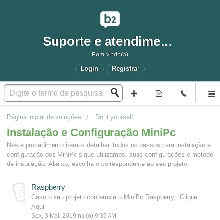
Suporte e atendimento
Bem-vindo(a)
Login
Registrar
Página inicial de soluções
Do it yourself
Instalação e Configuração MiniPc
Neste procedimento iremos detalhar, todos os passos para instalação e
configuração dos MiniPc’s que utilizamos, suas configurações e método
de instalação. Abaixo, escolha o correspondente ao seu projeto:
Raspberry
Caso o seu projeto contemple o MiniPc Raspberry, Clique
Aqui
Sex, 3 Mai, 2019 na (o) 9:39 AM